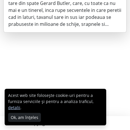
tare din spate Gerard Butler, care, cu toate ca nu
mai e un tinerel, inca rupe secventele in care peretii
cad in laturi, tavanul sare in sus iar podeaua se
prabuseste in milioane de schije, srapnele si…
Acest web site folosește cookie-uri pentru a
furniza serviciile și pentru a analiza traficul,
detalii
.
Ok, am înțeles
Copyright © 2007 - 2026 Cabral.ro