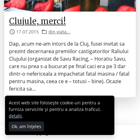
Clujule, merci!
17.07.2015
din viata...
Dap, acum ne-am intors de la Cluj, fusei invitat sa
prezint decernarea premiilor castigatorilor Raliului
Clujului (organizat de Savu Racing, – Horatiu Savu,
care nu prea s-a bucurat pe final caci era pe 3 dar
dintr-o nefericeala a impachetat fatal masina / fatal
pentru masina, ceea ce e – totusi – bine). Ocazie
fericita sa…
Acest web site folosește cookie-uri pentru a
furniza serviciile și pentru a analiza traficul,
detalii
.
Ok, am înțeles
Copyright © 2007 - 2026 Cabral.ro