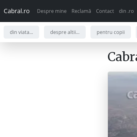
Cabral.ro
Despre mine
Reclamă
Contact
din .ro
din viata...
despre altii...
pentru copii
Cabra