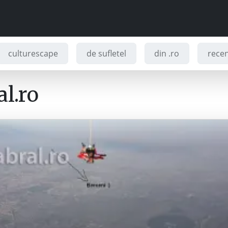
culturescape
de sufletel
din .ro
recenz
l.ro