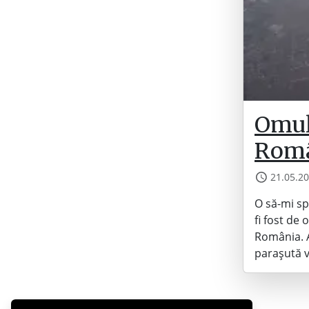
Omul 
Rom
21.05.2
O să-mi sp
fi fost de
România. A
parașută v