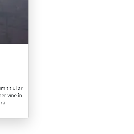
m titlul ar
mer vine în
ără