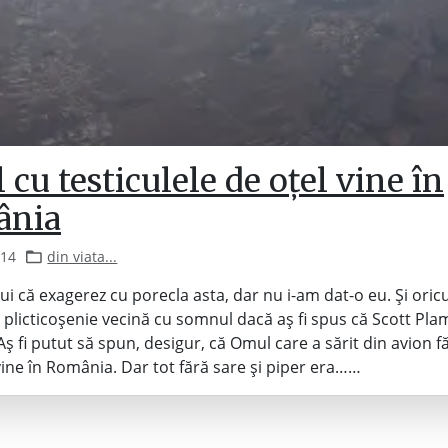
cu testiculele de oțel vine în
ânia
014
din viata...
ui că exagerez cu porecla asta, dar nu i-am dat-o eu. Și oricu
 o plicticoșenie vecină cu somnul dacă aș fi spus că Scott Pla
ș fi putut să spun, desigur, că Omul care a sărit din avion f
ine în România. Dar tot fără sare și piper era……