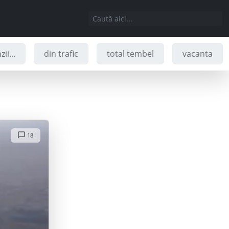
ii...
din trafic
total tembel
vacanta
18