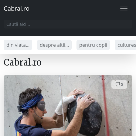
Cabral.ro
din viata...
despre altii...
pentru copii
culture
Cabral.ro
5