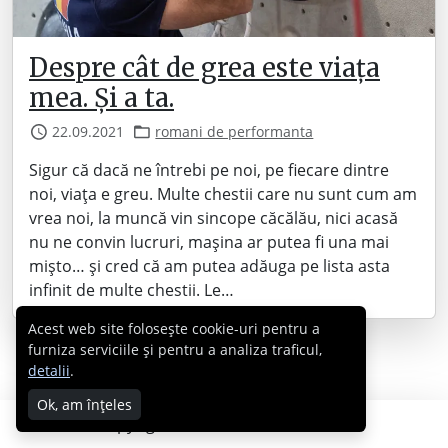
Despre cât de grea este viața
mea. Și a ta.
22.09.2021
romani de performanta
Sigur că dacă ne întrebi pe noi, pe fiecare dintre
noi, viața e greu. Multe chestii care nu sunt cum am
vrea noi, la muncă vin sincope căcălău, nici acasă
nu ne convin lucruri, mașina ar putea fi una mai
mișto… și cred că am putea adăuga pe lista asta
infinit de multe chestii. Le…
Acest web site folosește cookie-uri pentru a
furniza serviciile și pentru a analiza traficul,
detalii
.
Ok, am înțeles
Copyright © 2007 - 2026 Cabral.ro