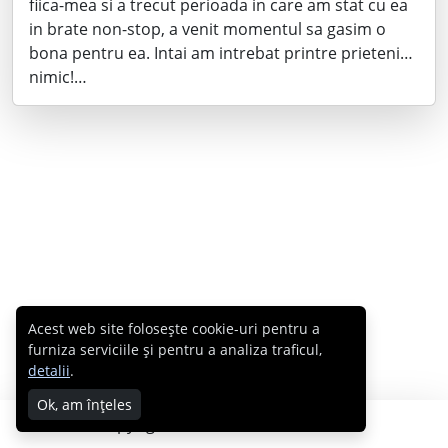
fiica-mea si a trecut perioada in care am stat cu ea
in brate non-stop, a venit momentul sa gasim o
bona pentru ea. Intai am intrebat printre prieteni…
nimic!…
Acest web site folosește cookie-uri pentru a
furniza serviciile și pentru a analiza traficul,
detalii
.
Ok, am înțeles
Copyright © 2007 - 2026 Cabral.ro