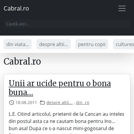
Cabral.ro
din viata...
despre altii...
pentru copii
culture
Cabral.ro
Unii ar ucide pentru o bona
buna…
18.08.2011
despre altii...
,
din .ro
L.E. Citind articolul, prietenii de la Cancan au inteles
din postul asta ca ne cautam bona pentru Ino…
bun asa! Dupa ce s-a nascut mini-gogosarul de