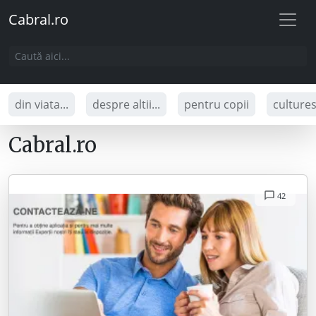
Cabral.ro
din viata...
despre altii...
pentru copii
culture
Cabral.ro
42