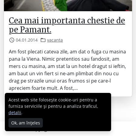
Cea mai importanta chestie de
pe Pamant.
04.01.2014
vacanta
Am fost plecati cateva zile, am dat o fuga cu masina
pana la Viena. Nimic pretentios sau fandosit, am
mers cu masina, am stat la un hotel dragut si ieftin,
am baut un vin fiert si ne-am plimbat din nou cu
drag pe strazile unui oras frumos si pe care-l
apreciem foarte mult. A fost,…
Acest web site folosește cookie-uri pentru a
furniza serviciile și pentru a analiza traficul,
detalii
.
Ok, am înțeles
Copyright © 2007 - 2026 Cabral.ro