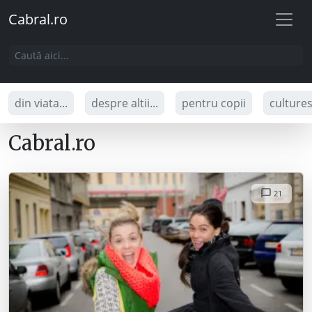
Cabral.ro
din viata...
despre altii...
pentru copii
culture
Cabral.ro
21