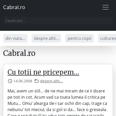
Cabral.ro
din viata...
despre altii...
pentru copii
culture
Cabral.ro
Cu totii ne pricepem…
14.06.2008
despre altii...
Mai, avem un stil… de ne mai miram de ce ii doare
pe toti in cot. Acum vad ca toata lumea il critica pe
Mutu… Omu’ alearga de-i sar ochii din cap, trage ca
nebunu’ tot meciul, da si gol si da… face o greseala.
Care e rezultatul? Isi aduc toti aminte de ratacirile