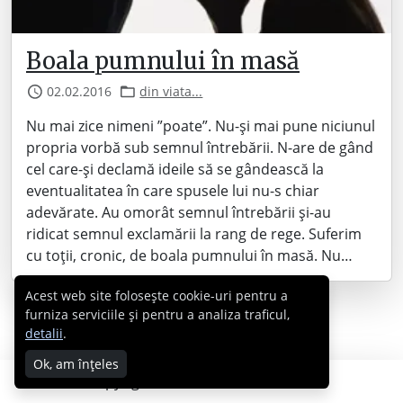
Boala pumnului în masă
02.02.2016
din viata...
Nu mai zice nimeni ”poate”. Nu-și mai pune niciunul
propria vorbă sub semnul întrebării. N-are de gând
cel care-și declamă ideile să se gândească la
eventualitatea în care spusele lui nu-s chiar
adevărate. Au omorât semnul întrebării și-au
ridicat semnul exclamării la rang de rege. Suferim
cu toții, cronic, de boala pumnului în masă. Nu…
Acest web site folosește cookie-uri pentru a
furniza serviciile și pentru a analiza traficul,
detalii
.
Ok, am înțeles
Copyright © 2007 - 2026 Cabral.ro