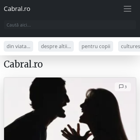
Cabral.ro
din viata...
despre altii...
pentru copii
culture
Cabral.ro
3