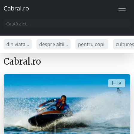
Cabral.ro
din viata...
despre altii...
pentru copii
culture
Cabral.ro
64