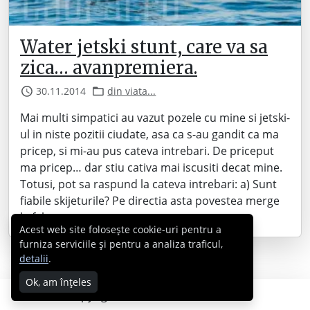
Water jetski stunt, care va sa
zica… avanpremiera.
30.11.2014
din viata...
Mai multi simpatici au vazut pozele cu mine si jetski-
ul in niste pozitii ciudate, asa ca s-au gandit ca ma
pricep, si mi-au pus cateva intrebari. De priceput
ma pricep… dar stiu cativa mai iscusiti decat mine.
Totusi, pot sa raspund la cateva intrebari: a) Sunt
fiabile skijeturile? Pe directia asta povestea merge
la fel ca…
Acest web site folosește cookie-uri pentru a
furniza serviciile și pentru a analiza traficul,
detalii
.
Ok, am înțeles
Copyright © 2007 - 2026 Cabral.ro