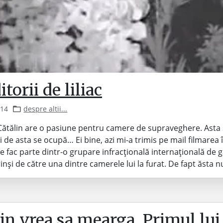
itorii de liliac
014
despre altii...
Cătălin are o pasiune pentru camere de supraveghere. Asta 
i de asta se ocupă… Ei bine, azi mi-a trimis pe mail filmarea 
are fac parte dintr-o grupare infracțională internațională de g
inși de către una dintre camerele lui la furat. De fapt ăsta nu
in vrea sa mearga. Primul lui