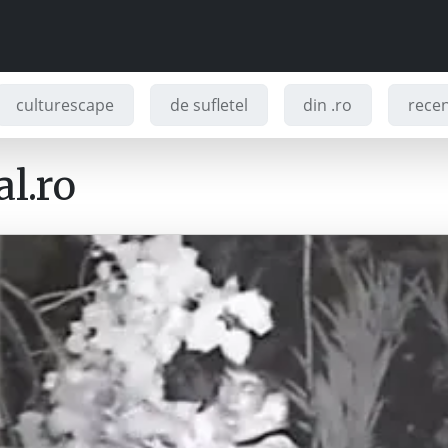
culturescape
de sufletel
din .ro
recenz
l.ro