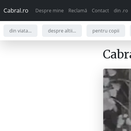
Cabral.ro
Despre mine
Reclamă
Contact
din .ro
din viata...
despre altii...
pentru copii
Cabra