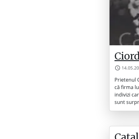
Ciord
14.05.2
Prietenul 
că firma lu
indivizi c
sunt surpr
Catal