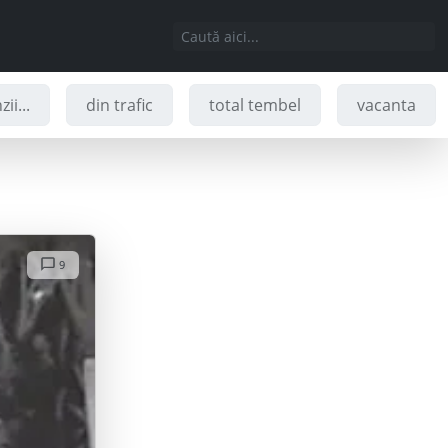
ii...
din trafic
total tembel
vacanta
9