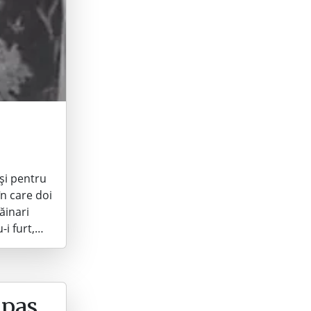
și pentru
în care doi
ăinari
-i furt,…
 pas