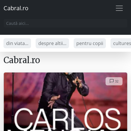
Cabral.ro
din viata...
despre altii...
pentru copii
culture
Cabral.ro
32