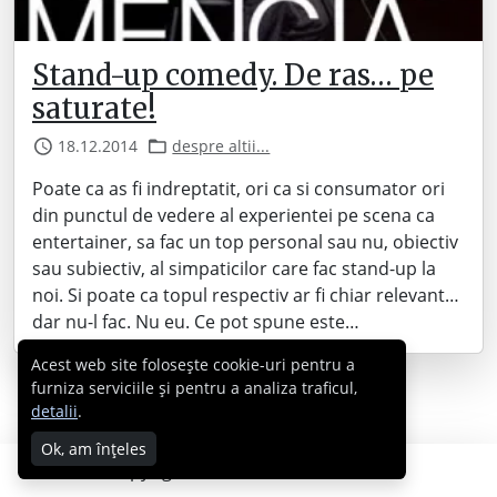
Stand-up comedy. De ras… pe
saturate!
18.12.2014
despre altii...
Poate ca as fi indreptatit, ori ca si consumator ori
din punctul de vedere al experientei pe scena ca
entertainer, sa fac un top personal sau nu, obiectiv
sau subiectiv, al simpaticilor care fac stand-up la
noi. Si poate ca topul respectiv ar fi chiar relevant…
dar nu-l fac. Nu eu. Ce pot spune este…
Acest web site folosește cookie-uri pentru a
furniza serviciile și pentru a analiza traficul,
detalii
.
Ok, am înțeles
Copyright © 2007 - 2026 Cabral.ro