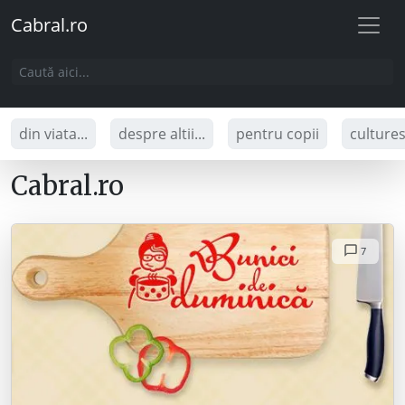
Cabral.ro
din viata...
despre altii...
pentru copii
culture
Cabral.ro
7