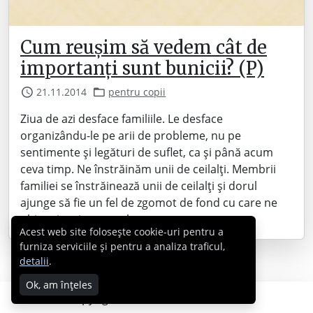
Cum reușim să vedem cât de
importanți sunt bunicii? (P)
21.11.2014
pentru copii
Ziua de azi desface familiile. Le desface
organizându-le pe arii de probleme, nu pe
sentimente și legături de suflet, ca și până acum
ceva timp. Ne înstrăinăm unii de ceilalți. Membrii
familiei se înstrăinează unii de ceilalți și dorul
ajunge să fie un fel de zgomot de fond cu care ne
obișnuim și pe care-l…
Acest web site folosește cookie-uri pentru a
furniza serviciile și pentru a analiza traficul,
detalii
.
Ok, am înțeles
Copyright © 2007 - 2026 Cabral.ro