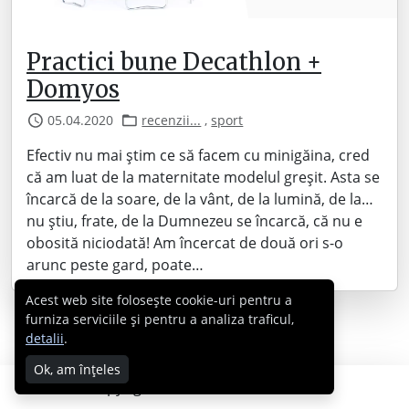
Practici bune Decathlon +
Domyos
05.04.2020
recenzii...
,
sport
Efectiv nu mai știm ce să facem cu minigăina, cred
că am luat de la maternitate modelul greșit. Asta se
încarcă de la soare, de la vânt, de la lumină, de la…
nu știu, frate, de la Dumnezeu se încarcă, că nu e
obosită niciodată! Am încercat de două ori s-o
arunc peste gard, poate…
Acest web site folosește cookie-uri pentru a
furniza serviciile și pentru a analiza traficul,
detalii
.
Ok, am înțeles
Copyright © 2007 - 2026 Cabral.ro