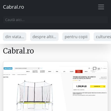
Cabral.ro
din viata...
despre altii...
pentru copii
culture
Cabral.ro
31