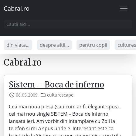
Cabral.ro
din viata...
despre altii...
pentru copii
culture
Cabral.ro
Sistem – Boca de inferno
08.05.2009
culturescape
Cea mai noua piesa (sau cum ar fi, elegant spus),
cel mai nou single SISTEM – Boca de inferno,
lansata ieri. Am vorbit din intamplare cu Zoli la
telefon si mi-a spus unde e. Interesant este ca
baietii de la Sistem si-au pus singuri piesa pe trilu,