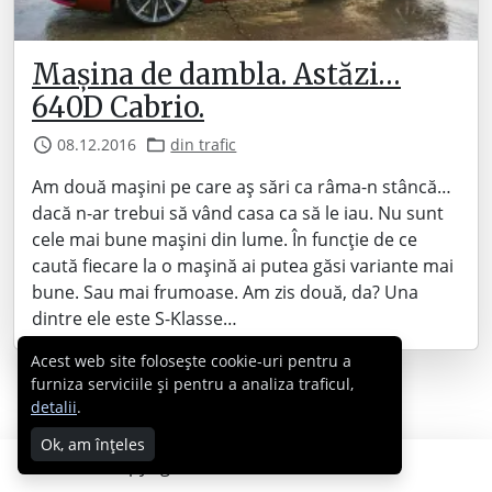
Mașina de dambla. Astăzi…
640D Cabrio.
08.12.2016
din trafic
Am două mașini pe care aș sări ca râma-n stâncă…
dacă n-ar trebui să vând casa ca să le iau. Nu sunt
cele mai bune mașini din lume. În funcție de ce
caută fiecare la o mașină ai putea găsi variante mai
bune. Sau mai frumoase. Am zis două, da? Una
dintre ele este S-Klasse…
Acest web site folosește cookie-uri pentru a
furniza serviciile și pentru a analiza traficul,
detalii
.
Ok, am înțeles
Copyright © 2007 - 2026 Cabral.ro