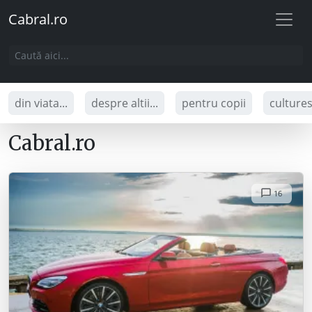
Cabral.ro
din viata...
despre altii...
pentru copii
culture
Cabral.ro
16