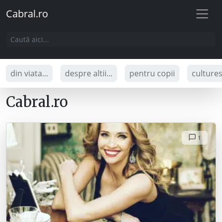
Cabral.ro
din viata...
despre altii...
pentru copii
culture
Cabral.ro
1