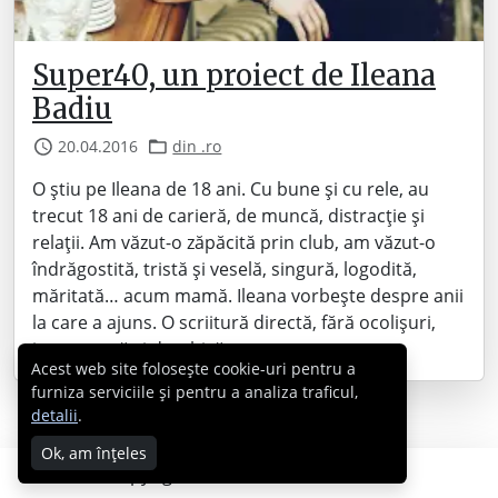
Super40, un proiect de Ileana
Badiu
20.04.2016
din .ro
O știu pe Ileana de 18 ani. Cu bune și cu rele, au
trecut 18 ani de carieră, de muncă, distracție și
relații. Am văzut-o zăpăcită prin club, am văzut-o
îndrăgostită, tristă și veselă, singură, logodită,
măritată… acum mamă. Ileana vorbește despre anii
la care a ajuns. O scriitură directă, fără ocolișuri,
interesantă și deschisă.…
Acest web site folosește cookie-uri pentru a
furniza serviciile și pentru a analiza traficul,
detalii
.
Ok, am înțeles
Copyright © 2007 - 2026 Cabral.ro