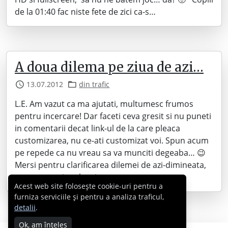
de la 01:40 fac niste fete de zici ca-s…
A doua dilema pe ziua de azi…
13.07.2012
din trafic
L.E. Am vazut ca ma ajutati, multumesc frumos
pentru incercare! Dar faceti ceva gresit si nu puneti
in comentarii decat link-ul de la care pleaca
customizarea, nu ce-ati customizat voi. Spun acum
pe repede ca nu vreau sa va munciti degeaba… 😉
Mersi pentru clarificarea dilemei de azi-dimineata,
s-a votat mai mult prima poza, asa…
Acest web site folosește cookie-uri pentru a
furniza serviciile și pentru a analiza traficul,
detalii
.
Ok, am înțeles