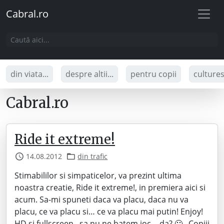
Cabral.ro
din viata...
despre altii...
pentru copii
culture
Cabral.ro
Ride it extreme!
14.08.2012
din trafic
Stimabililor si simpaticelor, va prezint ultima
noastra creatie, Ride it extreme!, in premiera aici si
acum. Sa-mi spuneti daca va placu, daca nu va
placu, ce va placu si… ce va placu mai putin! Enjoy!
HD si fullscreen, sa nu ne batem joc… da? 🙂 Copiii