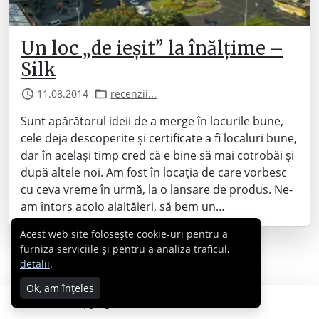
Un loc „de ieșit” la înălțime –
Silk
11.08.2014
recenzii...
Sunt apărătorul ideii de a merge în locurile bune,
cele deja descoperite și certificate a fi localuri bune,
dar în același timp cred că e bine să mai cotrobăi și
după altele noi. Am fost în locația de care vorbesc
cu ceva vreme în urmă, la o lansare de produs. Ne-
am întors acolo alaltăieri, să bem un…
Acest web site folosește cookie-uri pentru a
furniza serviciile și pentru a analiza traficul,
detalii
.
Ok, am înțeles
Copyright © 2007 - 2026 Cabral.ro