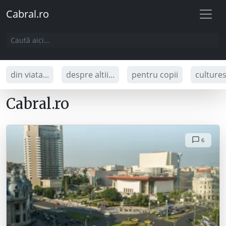
Cabral.ro
din viata...
despre altii...
pentru copii
culture
Cabral.ro
6