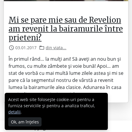
Mi se pare mie sau de Revelion
am revenit la bairamurile între
prieteni?
03.01.2017
din viata...
În primul rând… la mulți ani! Să aveți an nou bun și
frumos, cu multe zâmbete și voie bună! Apoi… am
stat de vorbă cu mai multă lume zilele astea și mi se
pare că la segmentul nostru de vârstă a revenit
lumea la bairamurile alea clasice. Adunarea în casa
unuia dintre umani, niște sticle…
Acest web site folosește cookie-uri pentru a
furniza serviciile și pentru a analiza traficul,
detalii
.
Ok, am înțeles
Copyright © 2007 - 2026 Cabral.ro