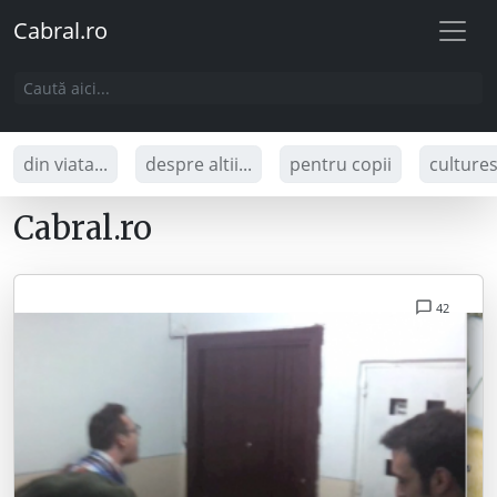
Cabral.ro
din viata...
despre altii...
pentru copii
culture
Cabral.ro
42