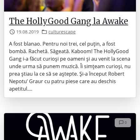
The HollyGood Gang la Awake
19.08.2019
culturescape
A fost blanao. Pentru noi trei, cel puțin, a fost
bombă. Rachetă. Săgeată. Kaboom! The HollyGood
Gang i-a făcut curioși pe oameni și au venit la scena
unde urma să punem muzică. Îi simțeam curioși, nu
prea știau la ce să se aștepte. Și-a început Robert
Nepotu’ Graur cu patru piese care au deschis
apetitul.…
0