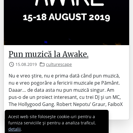
Pun muzică la Awake.
15.08.2019
culturescape
Nu e vreo știre, nu e prima dată când pun muzică,
nu e vreo pogorâre a fericirii muzicale pe Pământ.
Daaar… de data asta nu pun muzică singur. Am
pus-o de un proiect interesant, cu trei DJ și un MC,
The Hollygood Gang. Robert Nepotu’ Graur, FaiboX
și cu mine. E o idee la care…
Acest web site folosește cookie-uri pentru a
furniza serviciile și pentru a analiza traficul,
detalii
.