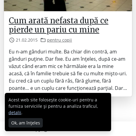
Cum arată nefasta după ce
pierde un pariu cu mine
21.02.2015
pentru copii
Eu n-am gânduri multe. Ba chiar din contră, am
gânduri puține. Dar fixe. Eu am înțeles, după ce-am
văzut când eram mic ce hărmălaie era la mine
acasă, că în familie trebuie să fie cu multe mișto-uri.
Eu cred că un cuplu fără râs, fără glume, fără
poante… e un cuplu care funcționează parțial. Dar…
Acest web site folosește cookie-uri pentru a
furniza serviciile și pentru a analiza traficul,
detalii
.
Ok, am înțeles
Copyright © 2007 - 2026 Cabral.ro