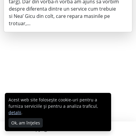
targ). Dar din vorba-n vorba am ajuns sa vorbim
despre diferenta dintre un service cum trebuie
si Nea’ Gicu din colt, care repara masinile pe
trotuar,…
Acest web site folosește cookie-uri pentru a
furniza serviciile și pentru a analiza traficul,
detalii
.
Ok, am înțeles
Copyright © 2007 - 2026 Cabral.ro