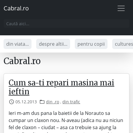
Cabral.ro
din viata...
despre altii...
pentru copii
culture
Cabral.ro
Cum sa-ti repari masina mai
ieftin
05.12.2013
din .ro
,
din trafic
Ieri m-am dus pana la baietii de la Norauto sa
cumpar un claxon nou. N-aveau (adica nu au niciun
fel de claxon – ciudat – asa ca trebuie sa ajung la