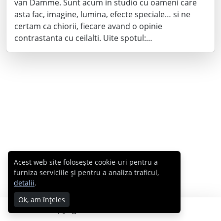
van Damme. Sunt acum in studio cu oameni care
asta fac, imagine, lumina, efecte speciale… si ne
certam ca chiorii, fiecare avand o opinie
contrastanta cu ceilalti. Uite spotul:…
Acest web site folosește cookie-uri pentru a
furniza serviciile și pentru a analiza traficul,
detalii
.
Ok, am înțeles
Copyright © 2007 - 2026 Cabral.ro