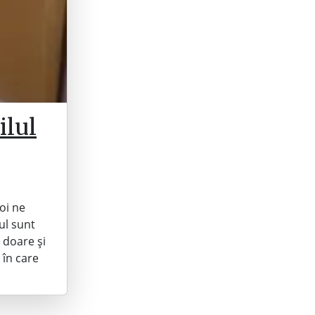
ilul
oi ne
tul sunt
 doare și
 în care