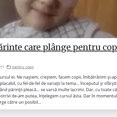
rinte care plânge pentru cop
017
pentru copii
cursul ei. Ne naștem, creștem, facem copii, îmbătrânim și-ap
acabil, cu fel-de-fel de variații la tema… începutul și sfârși
Când părinții pleacă… se varsă multe lacrimi. Dar, cu toate că
trivi de-am putea, înțelegem cursul ăsta. Dar în momentul
rge către un posibil…