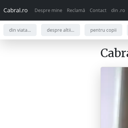
Cabral.ro
Despre mine
Reclamă
Contact
din .ro
din viata...
despre altii...
pentru copii
Cabra