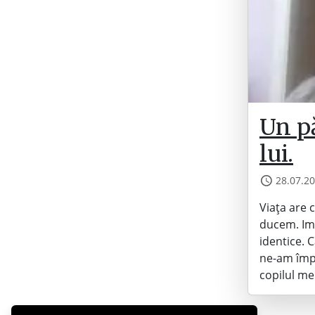
Un pă
lui.
28.07.2
Viața are 
ducem. Impl
identice. 
ne-am împo
copilul me