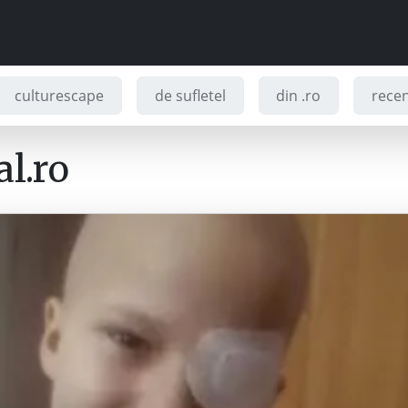
culturescape
de sufletel
din .ro
recenz
l.ro