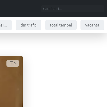
ii...
din trafic
total tembel
vacanta
3