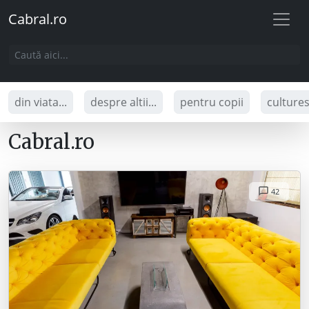
Cabral.ro
din viata...
despre altii...
pentru copii
culture
Cabral.ro
42