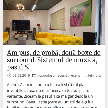
Am pus, de probă, două boxe de
surround. Sistemul de muzică,
pasul 5.
09.08.2019
gospodarul iscusit
,
recenzii...
,
tehnologie
Acum că am început cu Klipsch și că-mi plac
invențiile astea, nu mai încerc să testez și alte
variante. Ziceam la pasul 4 că mă gândesc la un
surround. Băieții ăștia (care au un stil de a-ți lua
banii de nici nu te poți supăra pe ei), mi-au adus de