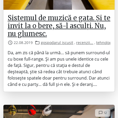
Sistemul de muzică e gata. Și te
invit la o bere, să-l asculți. Nu,
nu glumesc.
22.08.2019
gospodarul iscusit
,
recenzii...
,
tehnologie
Da, am zis că până la urmă… să punem surround-ul
cu boxe full-range. Și am pus unele identice cu cele
de față. Sigur, pentru că stația e destul de
deșteaptă, știe să redea cât trebuie atunci când
folosește spatele doar pentru surround. Dar atunci
când e cu party… dă full și-n ele. Și e deranj.…
12