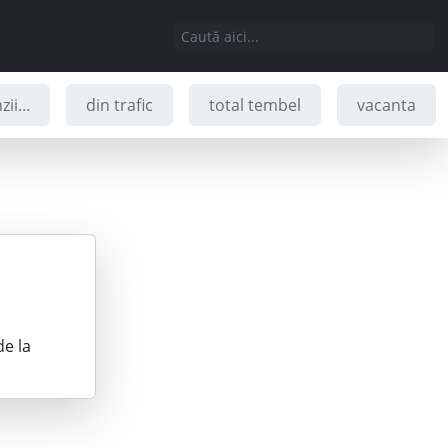
ii...
din trafic
total tembel
vacanta
de la