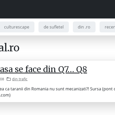
culturescape
de sufletel
din .ro
recenz
l.ro
asa se face din Q7… Q8
008
din trafic
a ca taranii din Romania nu sunt mecanizati?! Sursa (pont 
.com)