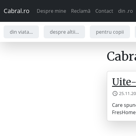
Cabral.ro
Despre mine
Reclamă
Contact
din .ro
din viata...
despre altii...
pentru copii
Cabra
Uite-
25.11.2
Care spune
FresHome