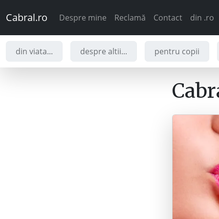
Cabral.ro
Despre mine
Reclamă
Contact
din .ro
din viata...
despre altii...
pentru copii
Cabra