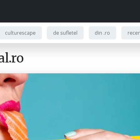
culturescape
de sufletel
din .ro
recenz
l.ro