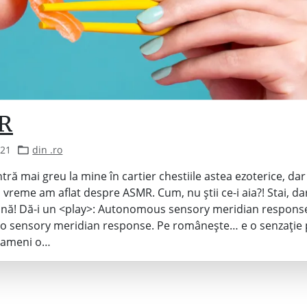
R
021
din .ro
ntră mai greu la mine în cartier chestiile astea ezoterice, da
vreme am aflat despre ASMR. Cum, nu știi ce-i aia?! Stai, da
mină! Dă-i un <play>: Autonomous sensory meridian respons
to sensory meridian response. Pe românește… e o senzație 
 oameni o…