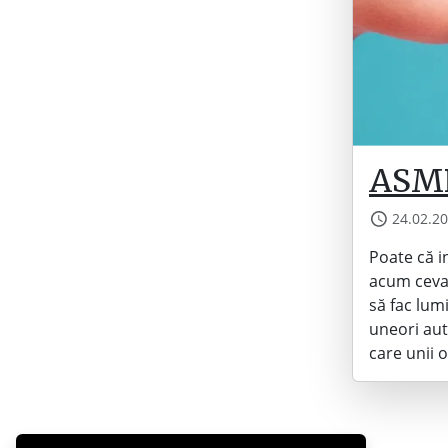
ASM
24.02.2
Poate că i
acum ceva 
să fac lu
uneori au
care unii