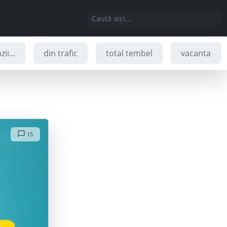
ii...
din trafic
total tembel
vacanta
15