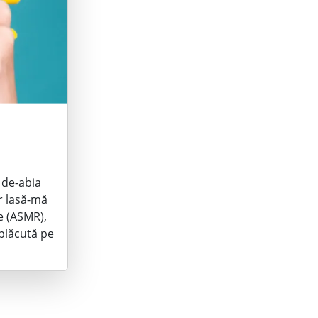
r de-abia
r lasă-mă
e (ASMR),
plăcută pe