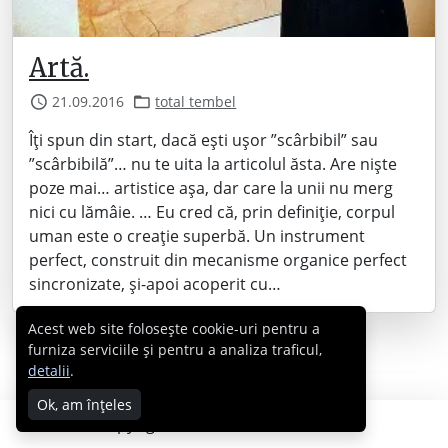
Artă.
21.09.2016
total tembel
Îți spun din start, dacă ești ușor ”scârbibil” sau
”scârbibilă”… nu te uita la articolul ăsta. Are niște
poze mai… artistice așa, dar care la unii nu merg
nici cu lămâie. … Eu cred că, prin definiție, corpul
uman este o creație superbă. Un instrument
perfect, construit din mecanisme organice perfect
sincronizate, și-apoi acoperit cu…
Acest web site folosește cookie-uri pentru a
furniza serviciile și pentru a analiza traficul,
detalii
.
Ok, am înțeles
Copyright © 2007 - 2026 Cabral.ro