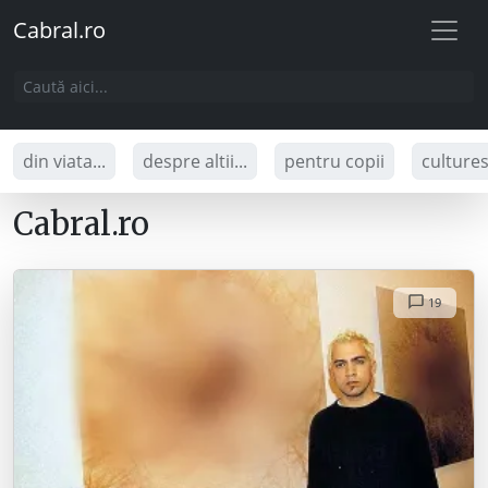
Cabral.ro
din viata...
despre altii...
pentru copii
culture
Cabral.ro
19