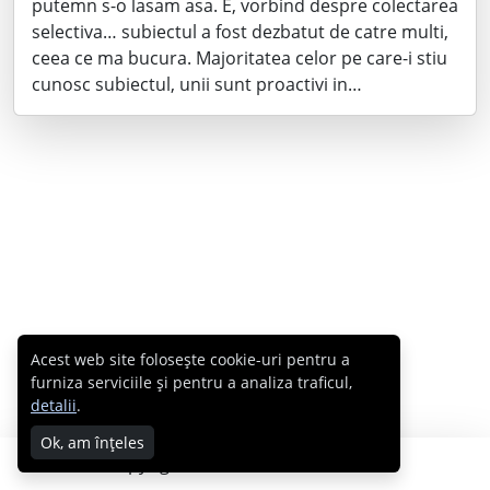
putemn s-o lasam asa. E, vorbind despre colectarea
selectiva… subiectul a fost dezbatut de catre multi,
ceea ce ma bucura. Majoritatea celor pe care-i stiu
cunosc subiectul, unii sunt proactivi in…
Acest web site folosește cookie-uri pentru a
furniza serviciile și pentru a analiza traficul,
detalii
.
Ok, am înțeles
Copyright © 2007 - 2026 Cabral.ro