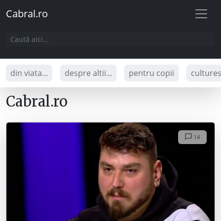
Cabral.ro
din viata...
despre altii...
pentru copii
culture
Cabral.ro
14