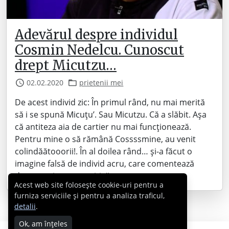
Adevărul despre individul
Cosmin Nedelcu. Cunoscut
drept Micutzu…
02.02.2020
prietenii mei
De acest individ zic: În primul rând, nu mai merită
să i se spună Micuțu’. Sau Micutzu. Că a slăbit. Așa
că antiteza aia de cartier nu mai funcționează.
Pentru mine o să rămână Cossssmine, au venit
colindăătooorii!. În al doilea rând… și-a făcut o
imagine falsă de individ acru, care comentează
despre orice, care critică…
Acest web site folosește cookie-uri pentru a
furniza serviciile și pentru a analiza traficul,
detalii
.
Ok, am înțeles