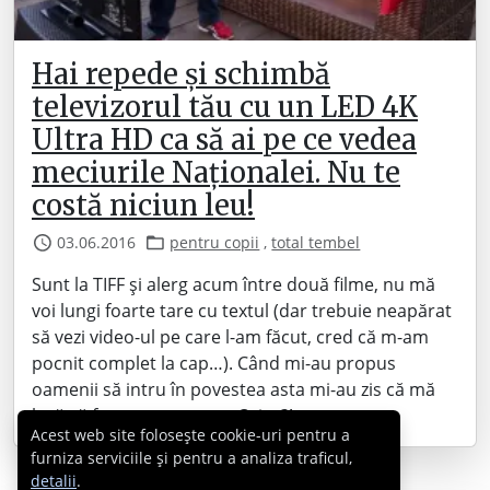
Hai repede și schimbă
televizorul tău cu un LED 4K
Ultra HD ca să ai pe ce vedea
meciurile Naționalei. Nu te
costă niciun leu!
03.06.2016
pentru copii
,
total tembel
Sunt la TIFF și alerg acum între două filme, nu mă
voi lungi foarte tare cu textul (dar trebuie neapărat
să vezi video-ul pe care l-am făcut, cred că m-am
pocnit complet la cap…). Când mi-au propus
oamenii să intru în povestea asta mi-au zis că mă
lasă să fac ce vreau eu. – Orice?!…
Acest web site folosește cookie-uri pentru a
furniza serviciile și pentru a analiza traficul,
detalii
.