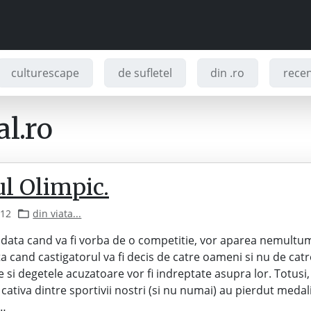
culturescape
de sufletel
din .ro
recenz
l.ro
l Olimpic.
012
din viata...
 data cand va fi vorba de o competitie, vor aparea nemultum
ta cand castigatorul va fi decis de catre oameni si nu de cat
le si degetele acuzatoare vor fi indreptate asupra lor. Totus
cativa dintre sportivii nostri (si nu numai) au pierdut medali
a…