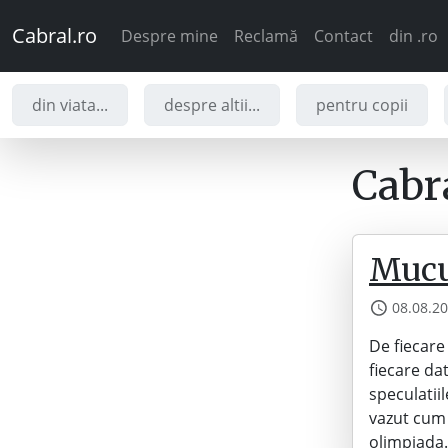
Cabral.ro
Despre mine
Reclamă
Contact
din .ro
din viata...
despre altii...
pentru copii
Cabra
Mucu
08.08.2
De fiecare
fiecare da
speculatii
vazut cum 
olimpiad