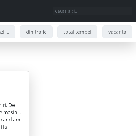
ii...
din trafic
total tembel
vacanta
iri. De
re masini…
i, cand am
i la