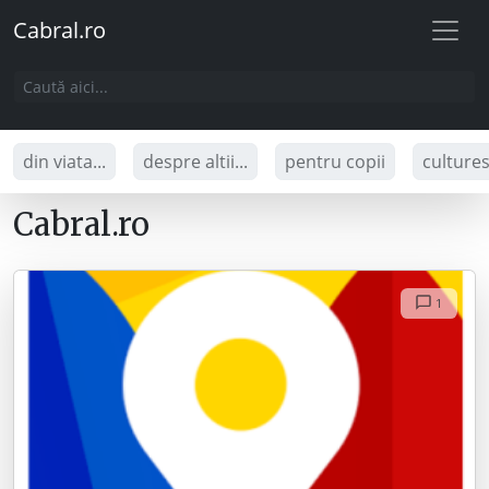
Cabral.ro
din viata...
despre altii...
pentru copii
culture
Cabral.ro
1