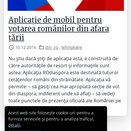
Aplicație de mobil pentru
votarea românilor din afara
țării
10.12.2016
din .ro
,
tehnologie
Nu știu dacă știți de aplicația asta, e construită de
către autoritățile de resort și informațiile sunt
astea: Aplicația ROdiaspora este destinată tuturor
cetățenilor români din străinătate. Aplicația vă
permite: – să găsiți cea mai apropiată secție de vot
din diaspora, indiferent unde vă aflați – să vedeți
toate punctele de prezența oficială ale României pe
harta…
Acest web site folosește cookie-uri pentru a
furniza serviciile și pentru a analiza traficul,
detalii
.