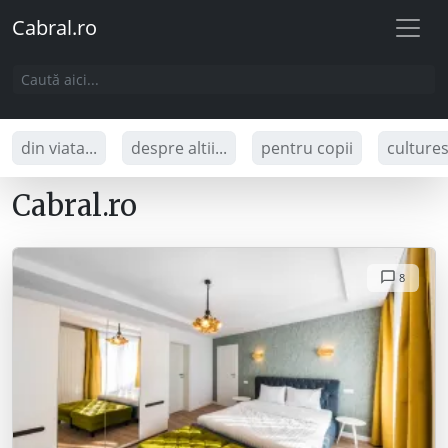
Cabral.ro
din viata...
despre altii...
pentru copii
culture
Cabral.ro
8