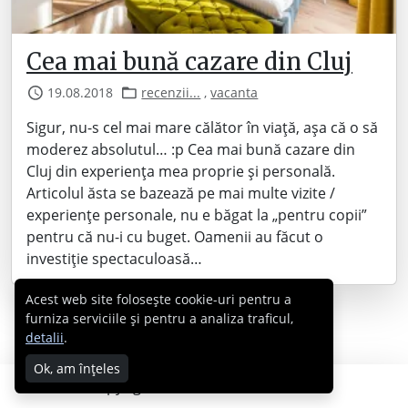
Cea mai bună cazare din Cluj
19.08.2018
recenzii...
,
vacanta
Sigur, nu-s cel mai mare călător în viață, așa că o să
moderez absolutul… :p Cea mai bună cazare din
Cluj din experiența mea proprie și personală.
Articolul ăsta se bazează pe mai multe vizite /
experiențe personale, nu e băgat la „pentru copii”
pentru că nu-i cu buget. Oamenii au făcut o
investiție spectaculoasă…
Acest web site folosește cookie-uri pentru a
furniza serviciile și pentru a analiza traficul,
detalii
.
Ok, am înțeles
Copyright © 2007 - 2026 Cabral.ro