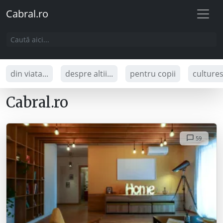
Cabral.ro
din viata...
despre altii...
pentru copii
culture
Cabral.ro
59