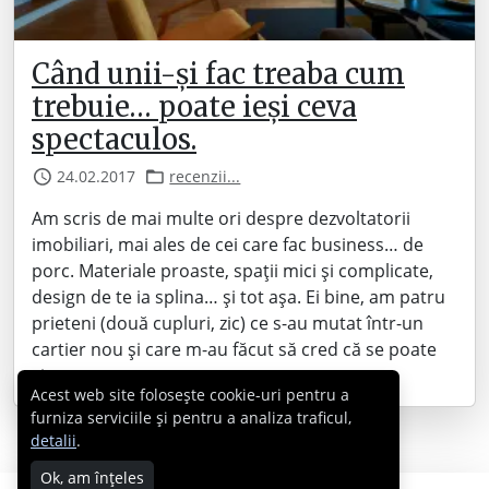
Când unii-și fac treaba cum
trebuie… poate ieși ceva
spectaculos.
24.02.2017
recenzii...
Am scris de mai multe ori despre dezvoltatorii
imobiliari, mai ales de cei care fac business… de
porc. Materiale proaste, spații mici și complicate,
design de te ia splina… și tot așa. Ei bine, am patru
prieteni (două cupluri, zic) ce s-au mutat într-un
cartier nou și care m-au făcut să cred că se poate
și…
Acest web site folosește cookie-uri pentru a
furniza serviciile și pentru a analiza traficul,
detalii
.
Ok, am înțeles