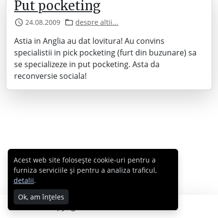
Put pocketing
24.08.2009
despre altii...
Astia in Anglia au dat lovitura! Au convins
specialistii in pick pocketing (furt din buzunare) sa
se specializeze in put pocketing. Asta da
reconversie sociala!
Acest web site folosește cookie-uri pentru a
furniza serviciile și pentru a analiza traficul,
detalii
.
Ok, am înțeles
Copyright © 2007 - 2026 Cabral.ro