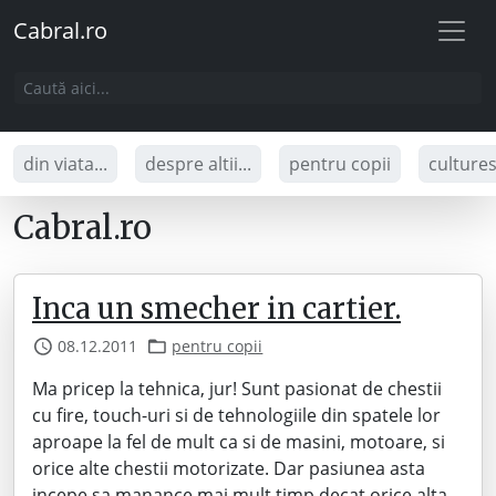
Cabral.ro
din viata...
despre altii...
pentru copii
culture
Cabral.ro
Inca un smecher in cartier.
08.12.2011
pentru copii
Ma pricep la tehnica, jur! Sunt pasionat de chestii
cu fire, touch-uri si de tehnologiile din spatele lor
aproape la fel de mult ca si de masini, motoare, si
orice alte chestii motorizate. Dar pasiunea asta
incepe sa manance mai mult timp decat orice alta