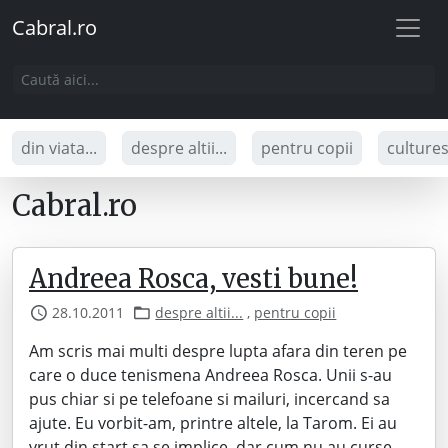
Cabral.ro
din viata...
despre altii...
pentru copii
culture
Cabral.ro
Andreea Rosca, vesti bune!
28.10.2011
despre altii...
,
pentru copii
Am scris mai multi despre lupta afara din teren pe
care o duce tenismena Andreea Rosca. Unii s-au
pus chiar si pe telefoane si mailuri, incercand sa
ajute. Eu vorbit-am, printre altele, la Tarom. Ei au
vrut din start sa se implice, dar cum nu au curse