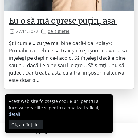
Eu o să mă opresc puțin, așa.
27.11.2022
de sufletel
Știi cum e… curge mai bine dacă-i dai <play>:
Probabil că trebuie să trăiești în șoșonii cuiva ca să
înțelegi pe deplin ce-i acolo. Să înțelegi dacă e bine
sau nu, dacă-i e bine sau îi e greu. Să simți… nu să
judeci. Dar treaba asta cu a trăi în șoșonii altcuiva
este doar o…
Acest web site folosește cookie-uri pentru a
furniza serviciile și pentru a analiza traficul,
detalii
.
Ok, am înțeles
Copyright © 2007 - 2026 Cabral.ro