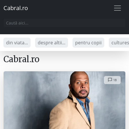
Cabral.ro
din viata...
despre altii...
pentru copii
culture
Cabral.ro
18