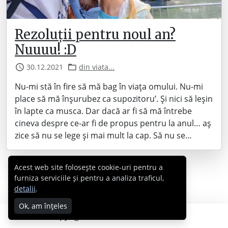
Rezoluții pentru noul an?
Nuuuu! :D
30.12.2021
din viata...
Nu-mi stă în fire să mă bag în viața omului. Nu-mi
place să mă înșurubez ca supozitoru’. Și nici să leșin
în lapte ca musca. Dar dacă ar fi să mă întrebe
cineva despre ce-ar fi de propus pentru la anul… aș
zice să nu se lege și mai mult la cap. Să nu se…
Acest web site folosește cookie-uri pentru a
furniza serviciile și pentru a analiza traficul,
detalii
.
Ok, am înțeles
Copyright © 2007 - 2026 Cabral.ro