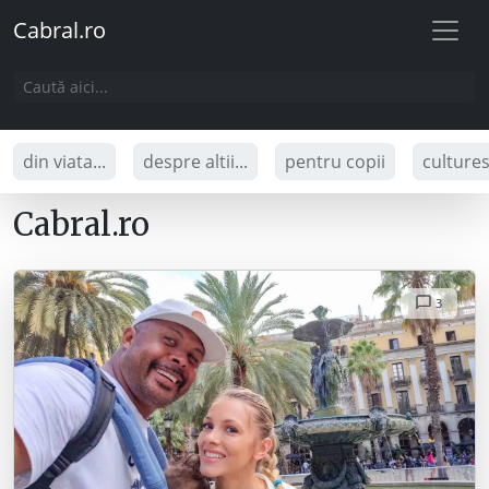
Cabral.ro
din viata...
despre altii...
pentru copii
culture
Cabral.ro
3