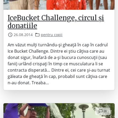
IceBucket Challenge, circul și
donațiile
26.08.2014
pentru copii
Am văzut mulți turnându-și gheață în cap în cadrul
Ice Bucket Challenge. Dintre ei știu câțiva care au
donat sigur, înafară de a-și bucura cunoscuții (sau
fanii) urlând crispați în timp ce musculatura li se
contracta disperată… Dintre ei, cei care și-au turnat
găleata de gheață în cap, probabil sunt câțiva care
n-au donat. Treaba…
26