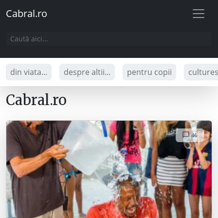
Cabral.ro
din viata...
despre altii...
pentru copii
culture
Cabral.ro
46