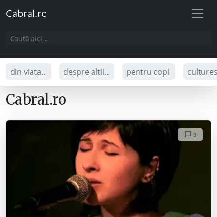
Cabral.ro
din viata...
despre altii...
pentru copii
culture
Cabral.ro
9