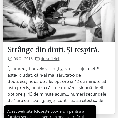
Strânge din dinți. Și respiră.
06.01.2016
de sufletel
Îți umezești buzele și simți gustului rujului ei. Și
asta-i ciudat, că n-ai mai sărutat-o de
douăzecișinouă de zile, opt ore și 42 de minute. Știi
asta precis, pentru că… de douăzecișinouă de zile,
opt ore și 43 de minute acum… numeri secundele
de ”fără ea”. Dă-i [play] și continuă să citești… de
vrei. Nu e…
Acest web site folosește cookie-uri pentru a
furniza serviciile și pentru a analiza traficul,