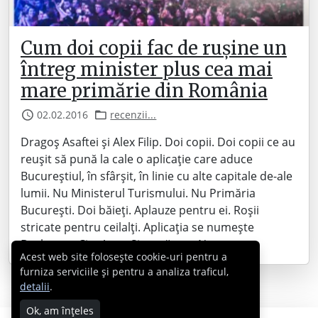
Cum doi copii fac de rușine un
întreg minister plus cea mai
mare primărie din România
02.02.2016
recenzii...
Dragoș Asaftei și Alex Filip. Doi copii. Doi copii ce au
reușit să pună la cale o aplicație care aduce
Bucureștiul, în sfârșit, în linie cu alte capitale de-ale
lumii. Nu Ministerul Turismului. Nu Primăria
București. Doi băieți. Aplauze pentru ei. Roșii
stricate pentru ceilalți. Aplicația se numește
Bucharest City App. Și arată așa: Nu…
Acest web site folosește cookie-uri pentru a
furniza serviciile și pentru a analiza traficul,
detalii
.
Ok, am înțeles