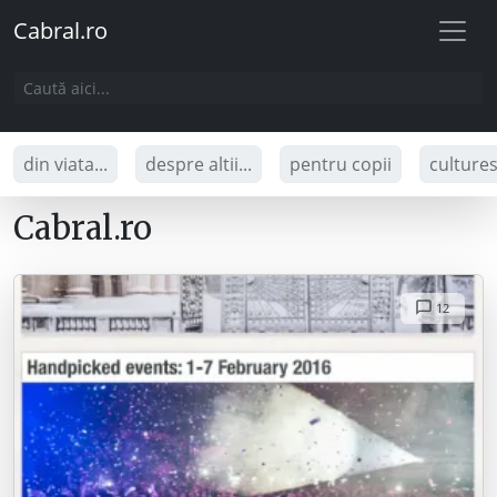
Cabral.ro
din viata...
despre altii...
pentru copii
culture
Cabral.ro
12