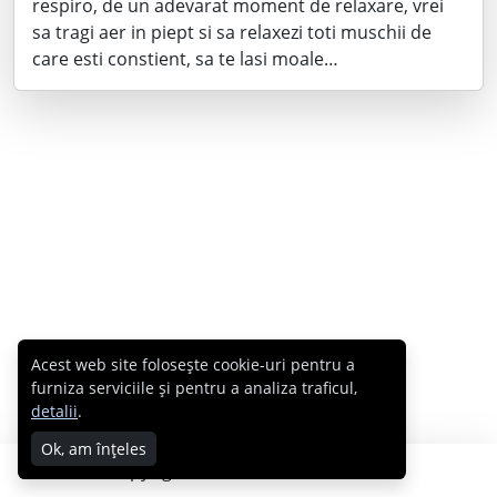
respiro, de un adevarat moment de relaxare, vrei
sa tragi aer in piept si sa relaxezi toti muschii de
care esti constient, sa te lasi moale…
Acest web site folosește cookie-uri pentru a
furniza serviciile și pentru a analiza traficul,
detalii
.
Ok, am înțeles
Copyright © 2007 - 2026 Cabral.ro