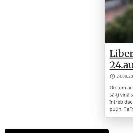
Liber
24.a
24.08.2
Oricum ar 
să-ți vină 
întreb dacă
puțin. Te 