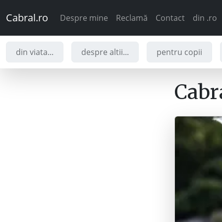
Cabral.ro
Despre mine
Reclamă
Contact
din .ro
din viata...
despre altii...
pentru copii
Cabra