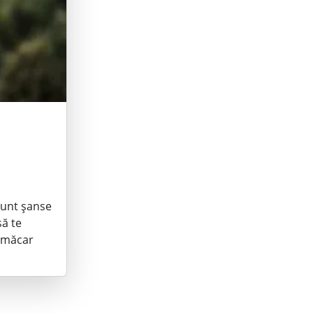
 sunt șanse
să te
i măcar