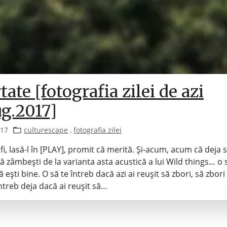
tate [fotografia zilei de azi
ug.2017]
017
culturescape
,
fotografia zilei
fi, lasă-l în [PLAY], promit că merită. Și-acum, acum că deja
să zâmbești de la varianta asta acustică a lui Wild things… o 
 ești bine. O să te întreb dacă azi ai reușit să zbori, să zbor
întreb deja dacă ai reușit să…