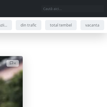
ii...
din trafic
total tembel
vacanta
4