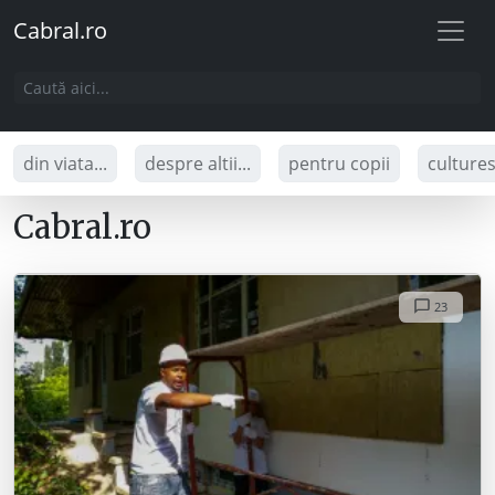
Cabral.ro
din viata...
despre altii...
pentru copii
culture
Cabral.ro
23