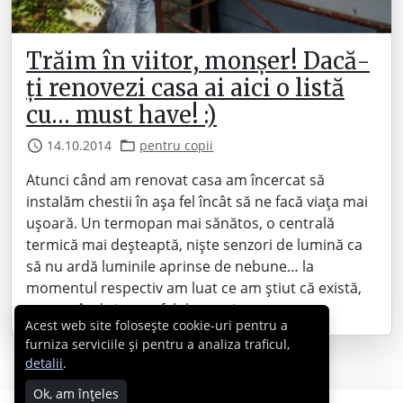
Trăim în viitor, monșer! Dacă-
ți renovezi casa ai aici o listă
cu… must have! :)
14.10.2014
pentru copii
Atunci când am renovat casa am încercat să
instalăm chestii în așa fel încât să ne facă viața mai
ușoară. Un termopan mai sănătos, o centrală
termică mai deșteaptă, niște senzori de lumină ca
să nu ardă luminile aprinse de nebune… la
momentul respectiv am luat ce am știut că există,
respectând și portofelul, totuși.…
Acest web site folosește cookie-uri pentru a
furniza serviciile și pentru a analiza traficul,
detalii
.
Ok, am înțeles