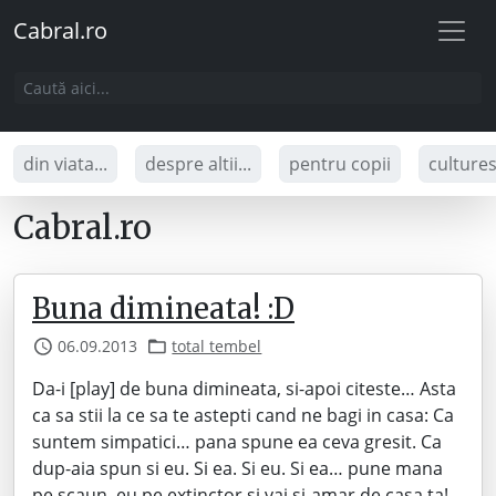
Cabral.ro
din viata...
despre altii...
pentru copii
culture
Cabral.ro
Buna dimineata! :D
06.09.2013
total tembel
Da-i [play] de buna dimineata, si-apoi citeste… Asta
ca sa stii la ce sa te astepti cand ne bagi in casa: Ca
suntem simpatici… pana spune ea ceva gresit. Ca
dup-aia spun si eu. Si ea. Si eu. Si ea… pune mana
pe scaun, eu pe extinctor si vai si-amar de casa ta!