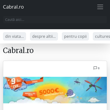
Cabral.ro
din viata...
despre altii...
pentru copii
culture
Cabral.ro
8