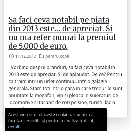
Sa faci ceva notabil pe piata
din 2013 este… de apreciat. Si
nu ma refer numai la premiul
de 5.000 de euro.
11.12.2013
pentru copii
Vorbind despre branduri, sa faci ceva notabil in
2013 este de apreciat. Si de aplaudat. De ce? Pentru
ca traim intr-un urlet continuu, intr-o galagie
generala. Stam toti intr-o gara in care trenurile sunt
anuntate la megafon, vin si pleaca in suieraturi de
locomotive si tacanit de roti pe sine, turistii fac o
harmalaie…
Acest web site folosește cookie-uri pentru a
furniza serviciile și pentru a analiza traficul,
detalii
.