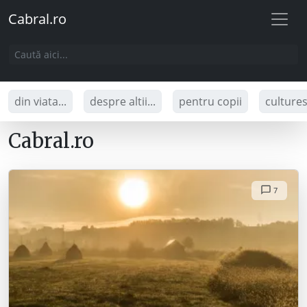
Cabral.ro
din viata...
despre altii...
pentru copii
culture
Cabral.ro
7