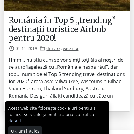
România în Top 5 „trending”
destinații turistice Airbnb
pentru 2020!
01.11.2019
din .ro
,
vacanta
Hmm… nu știu cum se vor simți toți ăia ai noștri de
se autoflagelează cu „România e nașpa rău!”, dar
topul numit de ei Top 5 trending travel destinations
for 2020* arată așa: Milwaukee, Wiscounsin Bilbao,
Spain Buriram, Thailand Sunbury, Australia
România Desigur, ăilalți candidează cu câte un
oraș, noi cu toată țara, dar… chiar și-așa,…
Acest web site folosește cookie-uri pentru a
furniza serviciile și pentru a analiza traficul,
detalii
.
Ok, am înțeles